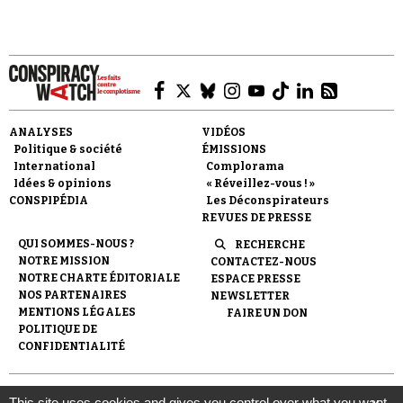
Faire un don
ANALYSES
VIDÉOS
Politique & société
ÉMISSIONS
International
Complorama
Idées & opinions
« Réveillez-vous ! »
CONSPIPÉDIA
Les Déconspirateurs
REVUES DE PRESSE
QUI SOMMES-NOUS ?
RECHERCHE
NOTRE MISSION
CONTACTEZ-NOUS
Demander à Vera
NOTRE CHARTE ÉDITORIALE
ESPACE PRESSE
NOS PARTENAIRES
NEWSLETTER
MENTIONS LÉGALES
FAIRE UN DON
POLITIQUE DE
CONFIDENTIALITÉ
© 2007-
2026
Conspiracy Watch
| Une réalisation de
This site uses cookies and gives you control over what you want