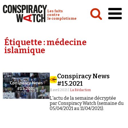
Cookies management panel
Conspiracy Watch :
Les faits
contre
le complotisme
Accueil
Étiquette :
médecine
Analyses
islamique
Conspipédia
Vidéos
Conspiracy News
Émissions
#15.2021
Revues de presse
11 avril 2021 |
La Rédaction
L'actu de la semaine décryptée
par Conspiracy Watch (semaine du
05/04/2021 au 11/04/2021).
Newsletter