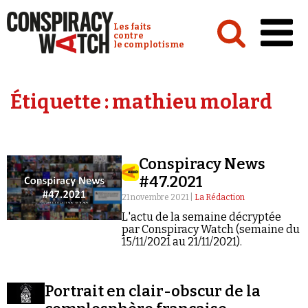
Cookies management panel
Conspiracy Watch :
Les faits
contre
le complotisme
Accueil
Étiquette :
mathieu molard
Analyses
Conspipédia
Conspiracy News
Vidéos
#47.2021
Émissions
21 novembre 2021 |
La Rédaction
L'actu de la semaine décryptée
Revues de presse
par Conspiracy Watch (semaine du
15/11/2021 au 21/11/2021).
Portrait en clair-obscur de la
Newsletter