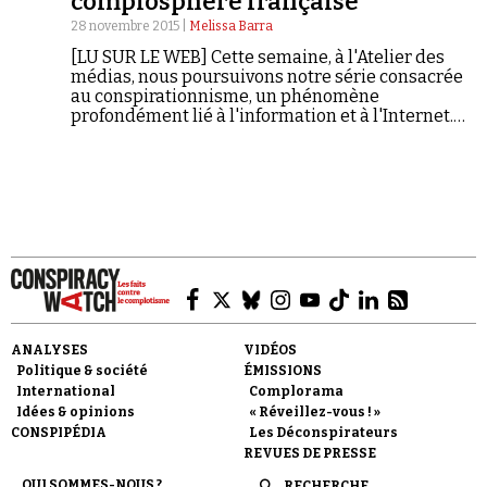
complosphère française
28 novembre 2015 |
Melissa Barra
[LU SUR LE WEB] Cette semaine, à l'Atelier des
médias, nous poursuivons notre série consacrée
au conspirationnisme, un phénomène
profondément lié à l'information et à l'Internet.
Dans ce reportage signé Mélissa Barra, nous
explorons les origines des théories du complot,
Faire un don
leur diffusion en ligne et la relation
qu'entretiennent les médias traditionnels avec ce
qu’on appelle la complosphère.
Demander à Vera
ANALYSES
VIDÉOS
Politique & société
ÉMISSIONS
International
Complorama
Idées & opinions
« Réveillez-vous ! »
CONSPIPÉDIA
Les Déconspirateurs
REVUES DE PRESSE
QUI SOMMES-NOUS ?
RECHERCHE