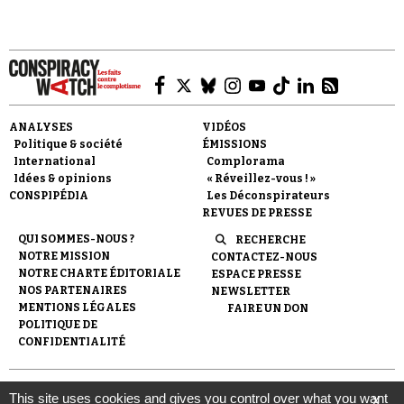
Faire un don
ANALYSES
VIDÉOS
Politique & société
ÉMISSIONS
International
Complorama
Idées & opinions
« Réveillez-vous ! »
CONSPIPÉDIA
Les Déconspirateurs
REVUES DE PRESSE
QUI SOMMES-NOUS ?
RECHERCHE
NOTRE MISSION
CONTACTEZ-NOUS
Demander à Vera
NOTRE CHARTE ÉDITORIALE
ESPACE PRESSE
NOS PARTENAIRES
NEWSLETTER
MENTIONS LÉGALES
FAIRE UN DON
POLITIQUE DE
CONFIDENTIALITÉ
© 2007-
2026
Conspiracy Watch
| Une réalisation de
This site uses cookies and gives you control over what you want
X