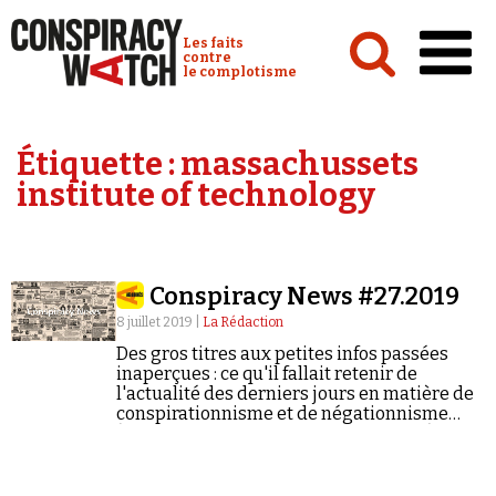
Cookies management panel
Conspiracy Watch :
Les faits
contre
le complotisme
Accueil
Étiquette :
massachussets
Analyses
institute of technology
Conspipédia
Vidéos
Conspiracy News #27.2019
Émissions
8 juillet 2019 |
La Rédaction
Revues de presse
Des gros titres aux petites infos passées
inaperçues : ce qu'il fallait retenir de
l'actualité des derniers jours en matière de
conspirationnisme et de négationnisme
(semaine du 01/07/2019 au 07/07/2019).
Newsletter