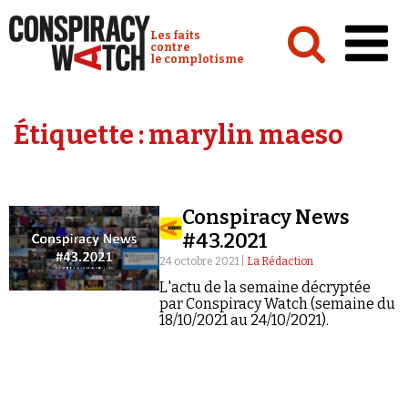
Cookies management panel
Conspiracy Watch :
Les faits
contre
le complotisme
Accueil
Étiquette :
marylin maeso
Analyses
Conspipédia
Conspiracy News
Vidéos
#43.2021
Émissions
24 octobre 2021 |
La Rédaction
L'actu de la semaine décryptée
Revues de presse
par Conspiracy Watch (semaine du
18/10/2021 au 24/10/2021).
Newsletter