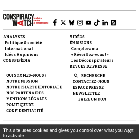
ANALYSES
VIDÉOS
Politique & société
ÉMISSIONS
Faire un don
International
Complorama
Idées & opinions
« Réveillez-vous ! »
CONSPIPÉDIA
Les Déconspirateurs
REVUES DE PRESSE
QUI SOMMES-NOUS ?
RECHERCHE
NOTRE MISSION
CONTACTEZ-NOUS
NOTRE CHARTE ÉDITORIALE
ESPACE PRESSE
Demander à Vera
NOS PARTENAIRES
NEWSLETTER
MENTIONS LÉGALES
FAIRE UN DON
POLITIQUE DE
CONFIDENTIALITÉ
© 2007-
2026
Conspiracy Watch
| Une réalisation de
This site uses cookies and gives you control over what you want
X
l'Observatoire du conspirationnisme (association loi de 1901) avec
to activate
le soutien de la Fondation pour la Mémoire de la Shoah.