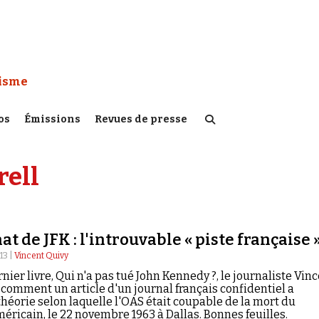
 Watch :
tisme
os
Émissions
Revues de presse
rell
t de JFK : l'introuvable « piste française 
13 |
Vincent Quivy
nier livre, Qui n'a pas tué John Kennedy ?, le journaliste Vin
 comment un article d'un journal français confidentiel a
théorie selon laquelle l'OAS était coupable de la mort du
éricain, le 22 novembre 1963 à Dallas. Bonnes feuilles.