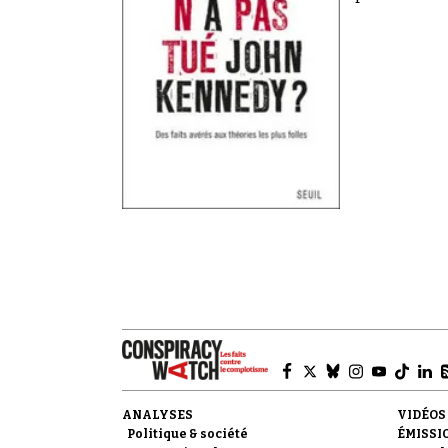
ANALYSES
VIDÉOS
Politique & société
ÉMISSI