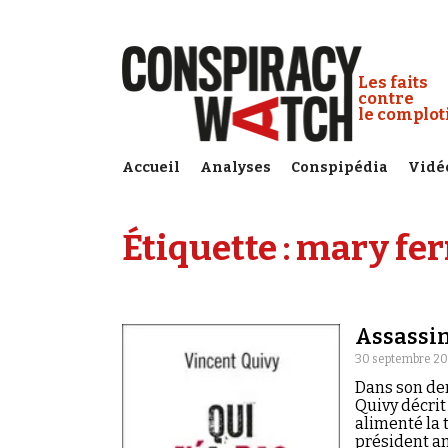
Cookies management panel
Conspiracy
Les faits
contre
le complo
Accueil
Analyses
Conspipédia
Vidé
Étiquette :
mary fer
Assassina
30 septembre 20
Dans son der
Quivy décrit
alimenté la 
président am