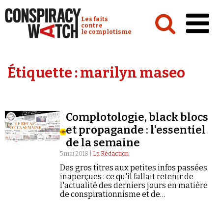
Cookies management panel
Conspiracy Watch :
Les faits
contre
le complotisme
Accueil
Étiquette :
marilyn maseo
Analyses
Conspipédia
Complotologie, black blocs
Vidéos
et propagande : l'essentiel
Émissions
de la semaine
5 mai 2018 |
La Rédaction
Revues de presse
Des gros titres aux petites infos passées
inaperçues : ce qu'il fallait retenir de
l'actualité des derniers jours en matière
de conspirationnisme et de
négationnisme.
Newsletter