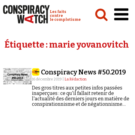
Cookies management panel
Conspiracy Watch :
Les faits
contre
le complotisme
Accueil
Étiquette :
marie yovanovitch
Analyses
Conspipédia
Conspiracy News #50.2019
Vidéos
16 décembre 2019 |
La Rédaction
Émissions
Des gros titres aux petites infos passées
inaperçues : ce qu'il fallait retenir de
Revues de presse
l'actualité des derniers jours en matière de
conspirationnisme et de négationnisme
(semaine du 09/12/2019 au 15/12/2019).
Newsletter