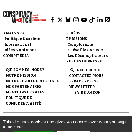
ANALYSES
VIDÉOS
Politique & société
ÉMISSIONS
Faire un don
International
Complorama
Idées & opinions
« Réveillez-vous ! »
CONSPIPÉDIA
Les Déconspirateurs
REVUES DE PRESSE
QUI SOMMES-NOUS ?
RECHERCHE
NOTRE MISSION
CONTACTEZ-NOUS
NOTRE CHARTE ÉDITORIALE
ESPACE PRESSE
NOS PARTENAIRES
NEWSLETTER
Demander à Vera
MENTIONS LÉGALES
FAIRE UN DON
POLITIQUE DE
CONFIDENTIALITÉ
© 2007-
2026
Conspiracy Watch
| Une réalisation de
This site uses cookies and gives you control over what you want
X
l'Observatoire du conspirationnisme (association loi de 1901) avec
to activate
le soutien de la Fondation pour la Mémoire de la Shoah.