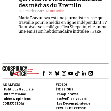
des médias du Kremlin
20 novembre 2019 |
La Rédaction
Maria Borzunova est une journaliste russe qui
travaille pour le média en ligne indépendant TV
Rain. Avec son collègue Ilya Shepelin, elle anime
une émission hebdomadaire intitulée « Fake
Faire un don
News », qui décrit et déconstruit la
désinformation diffusée par les principales
chaînes de télévision nationales, contrôlées par
l'État.
Demander à Vera
ANALYSES
VIDÉOS
Politique & société
ÉMISSIONS
International
Complorama
Idées & opinions
« Réveillez-vous ! »
CONSPIPÉDIA
Les Déconspirateurs
REVUES DE PRESSE