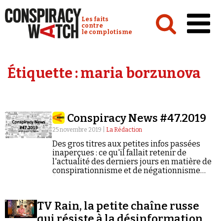
Cookies management panel
Conspiracy Watch :
Les faits
contre
le complotisme
Accueil
Étiquette :
maria borzunova
Analyses
Conspipédia
Conspiracy News #47.2019
Vidéos
25 novembre 2019 |
La Rédaction
Émissions
Des gros titres aux petites infos passées
inaperçues : ce qu'il fallait retenir de
Revues de presse
l'actualité des derniers jours en matière de
conspirationnisme et de négationnisme
(semaine du 18/11/2019 au 24/11/2019).
TV Rain, la petite chaîne russe
Newsletter
qui résiste à la désinformation