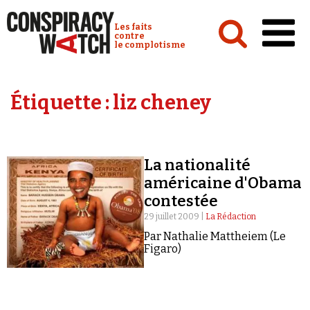
Cookies management panel
Conspiracy Watch :
Les faits
contre
le complotisme
Accueil
Étiquette :
liz cheney
Analyses
Conspipédia
La nationalité
Vidéos
américaine d'Obama
Émissions
contestée
29 juillet 2009 |
La Rédaction
Revues de presse
Par Nathalie Mattheiem (Le
Figaro)
Newsletter