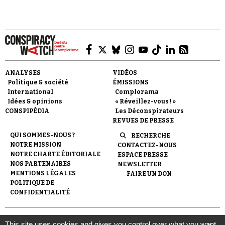
Faire un don
ANALYSES
VIDÉOS
Politique & société
ÉMISSIONS
International
Complorama
Idées & opinions
« Réveillez-vous ! »
CONSPIPÉDIA
Les Déconspirateurs
REVUES DE PRESSE
QUI SOMMES-NOUS ?
RECHERCHE
NOTRE MISSION
CONTACTEZ-NOUS
Demander à Vera
NOTRE CHARTE ÉDITORIALE
ESPACE PRESSE
NOS PARTENAIRES
NEWSLETTER
MENTIONS LÉGALES
FAIRE UN DON
POLITIQUE DE
CONFIDENTIALITÉ
© 2007-
2026
Conspiracy Watch
| Une réalisation de
This site uses cookies and gives you control over what you want