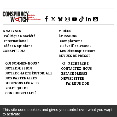
ANALYSES
VIDÉOS
Politique & société
ÉMISSIONS
Faire un don
International
Complorama
Idées & opinions
« Réveillez-vous ! »
CONSPIPÉDIA
Les Déconspirateurs
REVUES DE PRESSE
QUI SOMMES-NOUS ?
RECHERCHE
NOTRE MISSION
CONTACTEZ-NOUS
NOTRE CHARTE ÉDITORIALE
ESPACE PRESSE
Demander à Vera
NOS PARTENAIRES
NEWSLETTER
MENTIONS LÉGALES
FAIRE UN DON
POLITIQUE DE
CONFIDENTIALITÉ
© 2007-
2026
Conspiracy Watch
| Une réalisation de
This site uses cookies and gives you control over what you want
X
l'Observatoire du conspirationnisme (association loi de 1901) avec
to activate
le soutien de la Fondation pour la Mémoire de la Shoah.