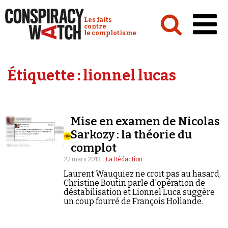
Cookies management panel
Conspiracy Watch :
Les faits
contre
le complotisme
Accueil
Étiquette :
lionnel lucas
Analyses
Conspipédia
Mise en examen de Nicolas
Vidéos
Sarkozy : la théorie du
Émissions
complot
22 mars 2013 |
La Rédaction
Revues de presse
Laurent Wauquiez ne croit pas au hasard,
Christine Boutin parle d'opération de
déstabilisation et Lionnel Luca suggère
un coup fourré de François Hollande.
Newsletter