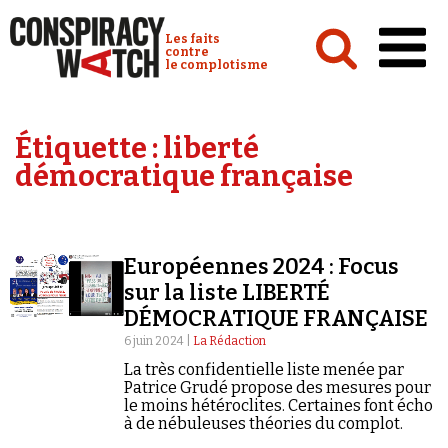
Cookies management panel
Conspiracy Watch :
Les faits
contre
le complotisme
Accueil
Étiquette :
liberté
Analyses
démocratique française
Conspipédia
Vidéos
Européennes 2024 : Focus
Émissions
sur la liste LIBERTÉ
DÉMOCRATIQUE FRANÇAISE
Revues de presse
6 juin 2024 |
La Rédaction
La très confidentielle liste menée par
Patrice Grudé propose des mesures pour
le moins hétéroclites. Certaines font écho
à de nébuleuses théories du complot.
Newsletter