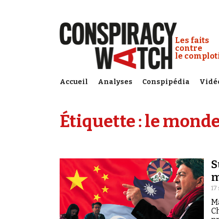
Cookies management panel
Conspiracy
Les faits
contre
le complo
Accueil
Analyses
Conspipédia
Vidé
Étiquette :
le monde
S
m
17
Ma
Ch