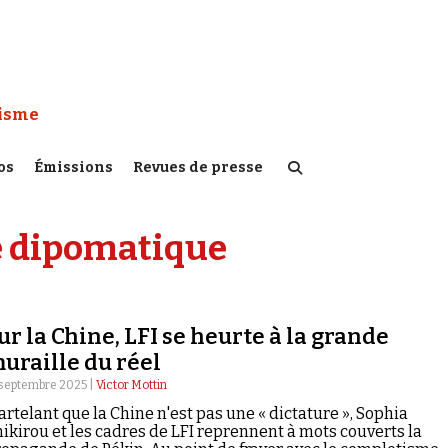
 Watch :
tisme
os
Émissions
Revues de presse
 dipomatique
ur la Chine, LFI se heurte à la grande
uraille du réel
 septembre 2025 |
Victor Mottin
rtelant que la Chine n'est pas une « dictature », Sophia
ikirou et les cadres de LFI reprennent à mots couverts la