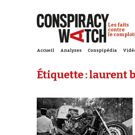
Cookies management panel
Conspiracy
Les faits
contre
le complo
Accueil
Analyses
Conspipédia
Vidé
Étiquette :
laurent b