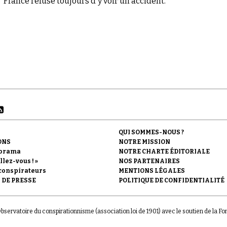
France refuse toujours d'y voir un accident.
QUI SOMMES-NOUS ?
ONS
NOTRE MISSION
orama
NOTRE CHARTE ÉDITORIALE
llez-vous ! »
NOS PARTENAIRES
conspirateurs
MENTIONS LÉGALES
 DE PRESSE
POLITIQUE DE CONFIDENTIALITÉ
'Observatoire du conspirationnisme (association loi de 1901) avec le soutien de la F