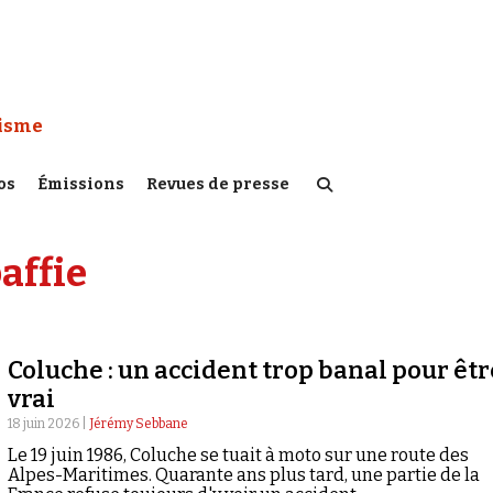
 Watch :
tisme
os
Émissions
Revues de presse
affie
Coluche : un accident trop banal pour êtr
vrai
18 juin 2026 |
Jérémy Sebbane
Le 19 juin 1986, Coluche se tuait à moto sur une route des
Alpes-Maritimes. Quarante ans plus tard, une partie de la