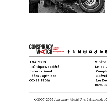
ANALYSES
VIDÉOS
Politique & société
ÉMISSI
International
Compl
Idées & opinions
« Révei
CONSPIPÉDIA
Les Dé
REVUES
© 2007-
2026
Conspiracy Watch
| Une réalisation de l