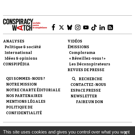
ANALYSES
VIDÉOS
Faire un don
Politique & société
ÉMISSIONS
International
Complorama
Idées & opinions
« Réveillez-vous ! »
CONSPIPÉDIA
Les Déconspirateurs
REVUES DE PRESSE
QUI SOMMES-NOUS ?
RECHERCHE
NOTRE MISSION
CONTACTEZ-NOUS
Demander à Vera
NOTRE CHARTE ÉDITORIALE
ESPACE PRESSE
NOS PARTENAIRES
NEWSLETTER
MENTIONS LÉGALES
FAIRE UN DON
POLITIQUE DE
CONFIDENTIALITÉ
© 2007-
2026
Conspiracy Watch
| Une réalisation de
This site uses cookies and gives you control over what you want
X
l'Observatoire du conspirationnisme (association loi de 1901) avec