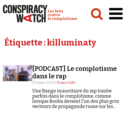
Cookies management panel
Conspiracy Watch :
Les faits
contre
le complotisme
Accueil
Étiquette :
killuminaty
Analyses
Conspipédia
[PODCAST] Le complotisme
Vidéos
dans le rap
Émissions
23 mars 2022 |
France Info
Une frange minoritaire du rap tombe
Revues de presse
parfois dans le complotisme, comme
lorsque Booba devient l'un des plus gros
vecteurs de propagande russe sur les
réseaux sociaux francophones.
Newsletter