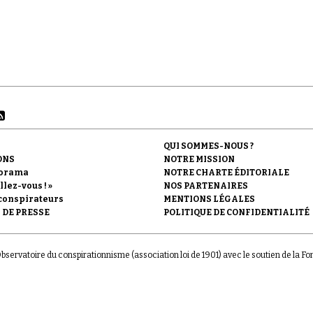
dure jusqu'à nos jours au sein de l'extrême droite antisémit
QUI SOMMES-NOUS ?
ONS
NOTRE MISSION
orama
NOTRE CHARTE ÉDITORIALE
llez-vous ! »
NOS PARTENAIRES
conspirateurs
MENTIONS LÉGALES
 DE PRESSE
POLITIQUE DE CONFIDENTIALITÉ
'Observatoire du conspirationnisme (association loi de 1901) avec le soutien de la F