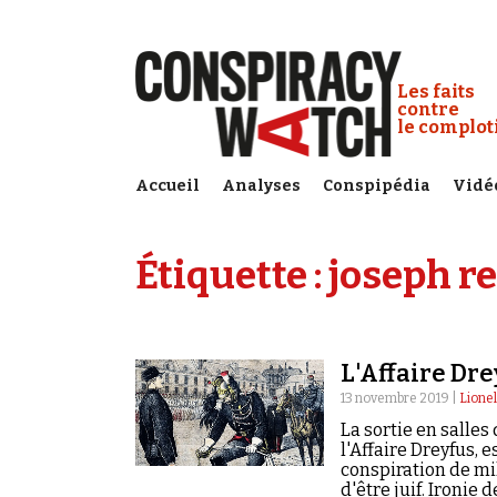
Cookies management panel
Conspiracy
Les faits
contre
le complo
Accueil
Analyses
Conspipédia
Vidé
Étiquette :
joseph r
L'Affaire Dre
13 novembre 2019 |
Lione
La sortie en salles
l'Affaire Dreyfus, 
conspiration de mil
d'être juif. Ironie