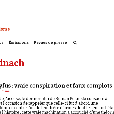
 Watch :
tisme
os
Émissions
Revues de presse
einach
yfus : vraie conspiration et faux complots
l Chanel
 de J'accuse, le dernier film de Roman Polanski consacré à
est l'occasion de rappeler que celle-ci fut d'abord une
itaires contre l'un de leur frère d'armes dont le seul tort éta
 de l'histoire : cette vraie machination a accouché d'une théori