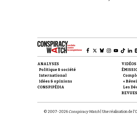
du complot qui per
ANALYSES
VIDÉOS
Politique & société
ÉMISSI
International
Compl
Idées & opinions
« Révei
CONSPIPÉDIA
Les Dé
REVUES
© 2007-
2026
Conspiracy Watch
| Une réalisation de l