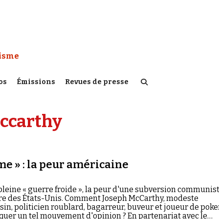
 Watch :
tisme
os
Émissions
Revues de presse
ccarthy
e » : la peur américaine
 pleine « guerre froide », la peur d'une subversion communis
re des États-Unis. Comment Joseph McCarthy, modeste
in, politicien roublard, bagarreur, buveur et joueur de poker
oquer un tel mouvement d'opinion ? En partenariat avec le