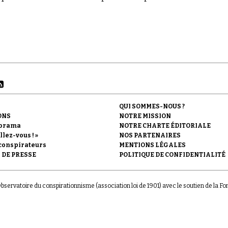
, Conspiracy Watch propose ici un texte d'André Kaspi publi
QUI SOMMES-NOUS ?
ONS
NOTRE MISSION
orama
NOTRE CHARTE ÉDITORIALE
llez-vous ! »
NOS PARTENAIRES
conspirateurs
MENTIONS LÉGALES
 DE PRESSE
POLITIQUE DE CONFIDENTIALITÉ
'Observatoire du conspirationnisme (association loi de 1901) avec le soutien de la F