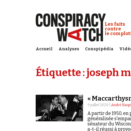
Cookies management panel
Conspiracy
Les faits
contre
le complo
Accueil
Analyses
Conspipédia
Vidé
Étiquette :
joseph m
« Maccarthysm
9 juillet 2020 |
André Kaspi
A partir de 1950, en
généralisée s'empa
sénateur du Wiscons
a-t-il réussi à prov