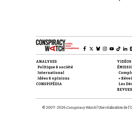
magazine L'Histoire
en octobre 1980.
ANALYSES
VIDÉOS
Politique & société
ÉMISSI
International
Compl
Idées & opinions
« Révei
CONSPIPÉDIA
Les Dé
REVUES
© 2007-
2026
Conspiracy Watch
| Une réalisation de l