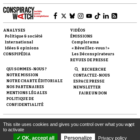
Se connecter
ANALYSES
VIDÉOS
Politique & société
ÉMISSIONS
International
Complorama
Idées & opinions
« Réveillez-vous ! »
CONSPIPÉDIA
Les Déconspirateurs
REVUES DE PRESSE
QUI SOMMES-NOUS ?
RECHERCHE
NOTRE MISSION
CONTACTEZ-NOUS
NOTRE CHARTE ÉDITORIALE
ESPACE PRESSE
NOS PARTENAIRES
NEWSLETTER
MENTIONS LÉGALES
FAIRE UN DON
POLITIQUE DE
CONFIDENTIALITÉ
© 2007-
2026
Conspiracy Watch
| Une réalisation de
This site uses cookies and gives you control over what you want
X
l'Observatoire du conspirationnisme (association loi de 1901) avec
to activate
le soutien de la Fondation pour la Mémoire de la Shoah.
OK, accept all
Personalize
Privacy policy