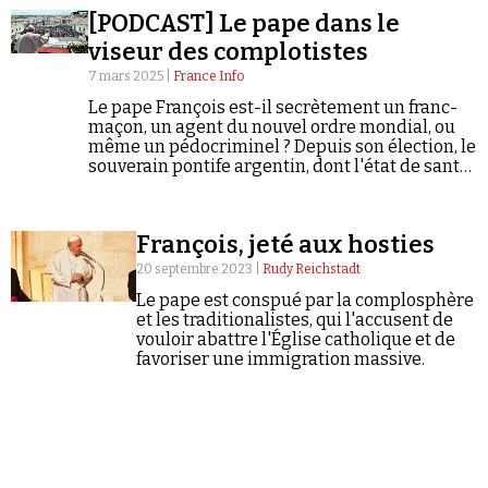
complotistes de tous bords.
[PODCAST] Le pape dans le
viseur des complotistes
7 mars 2025 |
France Info
Le pape François est-il secrètement un franc-
maçon, un agent du nouvel ordre mondial, ou
même un pédocriminel ? Depuis son élection, le
Faire un don
souverain pontife argentin, dont l'état de santé
inquiète les fidèles du monde entier, est
devenu une cible de choix pour les
complotistes de tous bords.
François, jeté aux hosties
20 septembre 2023 |
Rudy Reichstadt
Le pape est conspué par la complosphère
et les traditionalistes, qui l'accusent de
Demander à Vera
vouloir abattre l'Église catholique et de
favoriser une immigration massive.