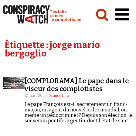
Cookies management panel
Conspiracy Watch :
Les faits
contre
le complotisme
Accueil
Étiquette :
jorge mario
Analyses
bergoglio
Conspipédia
Vidéos
[COMPLORAMA] Le pape dans le
Émissions
viseur des complotistes
Revues de presse
12 mars 2025 |
France Info
Le pape François est-il secrètement un franc-
maçon, un agent du nouvel ordre mondial, ou
même un pédocriminel ? Depuis son élection, le
souverain pontife argentin, dont l'état de santé
inquiète les fidèles du monde entier, est
devenu une cible de choix pour les
Newsletter