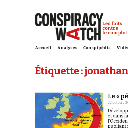
Cookies management panel
Conspiracy
Les faits
contre
le complo
Accueil
Analyses
Conspipédia
Vidé
Étiquette :
jonathan
Le « pé
22 octobre 2
Développ
et dans l
l’Occiden
publiant 