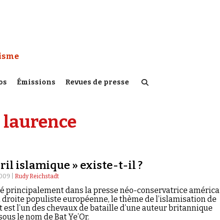
 Watch :
tisme
os
Émissions
Revues de presse
 laurence
ril islamique » existe-t-il ?
009 |
Rudy Reichstadt
é principalement dans la presse néo-conservatrice américa
a droite populiste européenne, le thème de l’islamisation de
t est l’un des chevaux de bataille d’une auteur britannique
sous le nom de Bat Ye’Or.