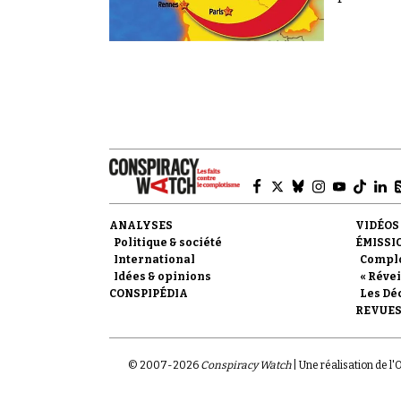
ANALYSES
VIDÉOS
Politique & société
ÉMISSI
International
Compl
Idées & opinions
« Révei
CONSPIPÉDIA
Les Dé
REVUES
© 2007-
2026
Conspiracy Watch
| Une réalisation de l