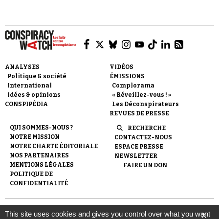
ANALYSES
VIDÉOS
Faire un don
Politique & société
ÉMISSIONS
International
Complorama
Idées & opinions
« Réveillez-vous ! »
CONSPIPÉDIA
Les Déconspirateurs
REVUES DE PRESSE
QUI SOMMES-NOUS ?
RECHERCHE
NOTRE MISSION
CONTACTEZ-NOUS
Demander à Vera
NOTRE CHARTE ÉDITORIALE
ESPACE PRESSE
NOS PARTENAIRES
NEWSLETTER
MENTIONS LÉGALES
FAIRE UN DON
POLITIQUE DE
CONFIDENTIALITÉ
© 2007-
2026
Conspiracy Watch
| Une réalisation de
This site uses cookies and gives you control over what you want
X
l'Observatoire du conspirationnisme (association loi de 1901) avec