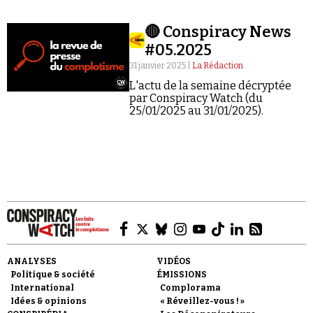
Collins Piper.
🔴 Conspiracy News
#05.2025
31 janvier 2025 |
La Rédaction
L'actu de la semaine décryptée
par Conspiracy Watch (du
Faire un don
25/01/2025 au 31/01/2025).
Demander à Vera
ANALYSES
VIDÉOS
Politique & société
ÉMISSIONS
International
Complorama
Idées & opinions
« Réveillez-vous ! »