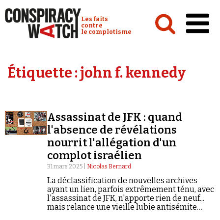
Cookies management panel
Conspiracy Watch :
Les faits
contre
le complotisme
Accueil
Étiquette :
john f. kennedy
Analyses
Conspipédia
Assassinat de JFK : quand
Vidéos
l'absence de révélations
Émissions
nourrit l'allégation d'un
complot israélien
Revues de presse
31 mars 2025 |
Nicolas Bernard
La déclassification de nouvelles archives
ayant un lien, parfois extrêmement ténu, avec
l'assassinat de JFK, n'apporte rien de neuf...
mais relance une vieille lubie antisémite
Newsletter
diffusée par l'auteur complotiste Michael