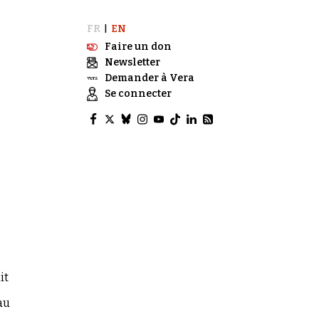
FR
EN
|
Faire un don
Newsletter
Demander à Vera
Se connecter
it
au