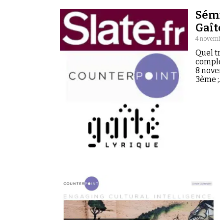
Sémi
Gaît
4 novemb
Quel t
complo
8 novem
3ème 