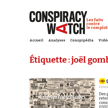
Cookies management panel
Conspiracy
Les faits
contre
le complo
Accueil
Analyses
Conspipédia
Vidé
Étiquette :
joël gom
4 févri
Des g
reten
cons
03/0