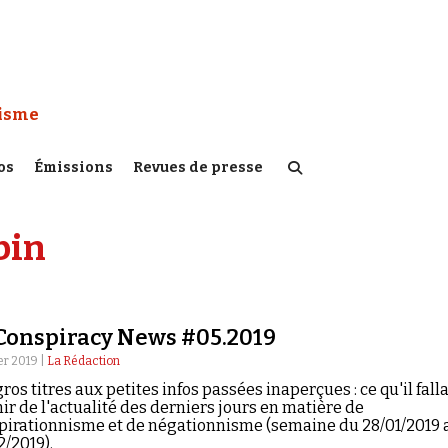
 Watch :
tisme
os
Émissions
Revues de presse
bin
Conspiracy News #05.2019
er 2019 |
La Rédaction
ros titres aux petites infos passées inaperçues : ce qu'il falla
ir de l'actualité des derniers jours en matière de
pirationnisme et de négationnisme (semaine du 28/01/2019 
2/2019).