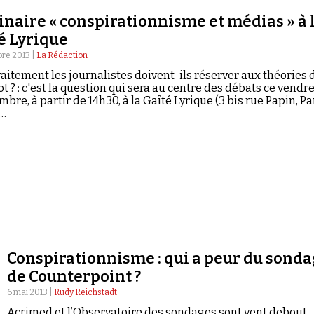
naire « conspirationnisme et médias » à 
é Lyrique
re 2013 |
La Rédaction
raitement les journalistes doivent-ils réserver aux théories 
t ? : c'est la question qui sera au centre des débats ce vendr
bre, à partir de 14h30, à la Gaîté Lyrique (3 bis rue Papin, Pa
;…
Conspirationnisme : qui a peur du sond
de Counterpoint ?
6 mai 2013 |
Rudy Reichstadt
Acrimed et l’Observatoire des sondages sont vent debout