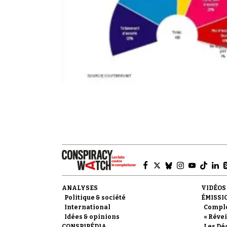
ANALYSES
VIDÉOS
Politique & société
ÉMISSI
International
Compl
Idées & opinions
« Révei
CONSPIPÉDIA
Les Dé