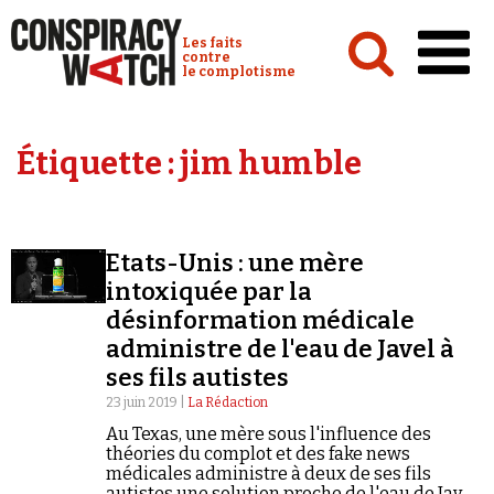
Cookies management panel
Conspiracy Watch :
Les faits
contre
le complotisme
Accueil
Étiquette :
jim humble
Analyses
Conspipédia
Etats-Unis : une mère
Vidéos
intoxiquée par la
Émissions
désinformation médicale
administre de l'eau de Javel à
Revues de presse
ses fils autistes
23 juin 2019 |
La Rédaction
Au Texas, une mère sous l'influence des
théories du complot et des fake news
médicales administre à deux de ses fils
Newsletter
autistes une solution proche de l'eau de Javel