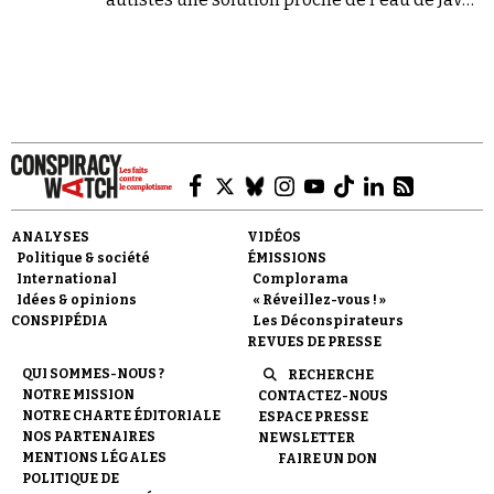
qui peut endommager gravement le système
digestif et les reins.
Faire un don
ANALYSES
VIDÉOS
Politique & société
ÉMISSIONS
International
Complorama
Idées & opinions
« Réveillez-vous ! »
CONSPIPÉDIA
Les Déconspirateurs
Demander à Vera
REVUES DE PRESSE
QUI SOMMES-NOUS ?
RECHERCHE
NOTRE MISSION
CONTACTEZ-NOUS
NOTRE CHARTE ÉDITORIALE
ESPACE PRESSE
NOS PARTENAIRES
NEWSLETTER
MENTIONS LÉGALES
FAIRE UN DON
POLITIQUE DE