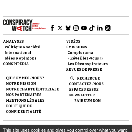
Faire un don
ANALYSES
VIDÉOS
Politique & société
ÉMISSIONS
International
Complorama
Idées & opinions
« Réveillez-vous ! »
CONSPIPÉDIA
Les Déconspirateurs
REVUES DE PRESSE
QUI SOMMES-NOUS ?
RECHERCHE
NOTRE MISSION
CONTACTEZ-NOUS
Demander à Vera
NOTRE CHARTE ÉDITORIALE
ESPACE PRESSE
NOS PARTENAIRES
NEWSLETTER
MENTIONS LÉGALES
FAIRE UN DON
POLITIQUE DE
CONFIDENTIALITÉ
© 2007-
2026
Conspiracy Watch
| Une réalisation de
This site uses cookies and gives you control over what you want
X