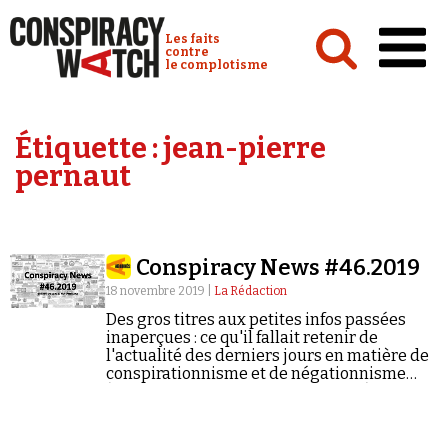
Cookies management panel
Conspiracy Watch :
Les faits
contre
le complotisme
Accueil
Étiquette :
jean-pierre
Analyses
pernaut
Conspipédia
Vidéos
Conspiracy News #46.2019
Émissions
18 novembre 2019 |
La Rédaction
Revues de presse
Des gros titres aux petites infos passées
inaperçues : ce qu'il fallait retenir de
l'actualité des derniers jours en matière de
conspirationnisme et de négationnisme
(semaine du 11/11/2019 au 17/11/2019).
Newsletter