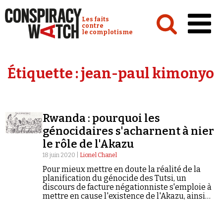
Cookies management panel
Conspiracy Watch :
Les faits
contre
le complotisme
Accueil
Étiquette :
jean-paul kimonyo
Analyses
Conspipédia
Rwanda : pourquoi les
Vidéos
génocidaires s'acharnent à nier
Émissions
le rôle de l'Akazu
18 juin 2020 |
Lionel Chanel
Revues de presse
Pour mieux mettre en doute la réalité de la
planification du génocide des Tutsi, un
discours de facture négationniste s'emploie à
mettre en cause l'existence de l'Akazu, ainsi
qu'était désigné le premier cercle du pouvoir
hutu qui entourait le président Habyarimana.
Newsletter