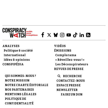
calomnieuses » : Jean-Louis Gergorin. Enarque,
polytechnicien,…
Faire un don
ANALYSES
VIDÉOS
Politique & société
ÉMISSIONS
International
Complorama
Idées & opinions
« Réveillez-vous ! »
CONSPIPÉDIA
Les Déconspirateurs
REVUES DE PRESSE
Demander à Vera
QUI SOMMES-NOUS ?
RECHERCHE
NOTRE MISSION
CONTACTEZ-NOUS
NOTRE CHARTE ÉDITORIALE
ESPACE PRESSE
NOS PARTENAIRES
NEWSLETTER
MENTIONS LÉGALES
FAIRE UN DON
POLITIQUE DE
CONFIDENTIALITÉ