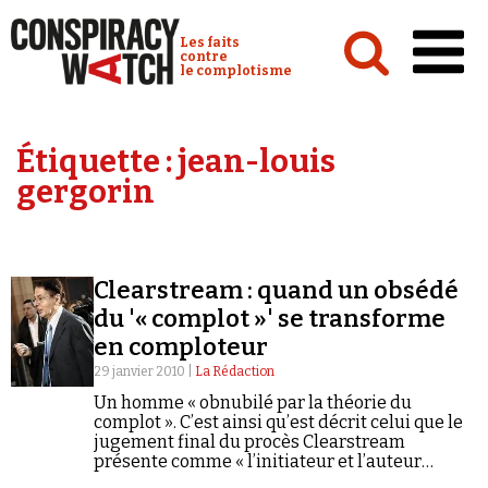
Cookies management panel
Conspiracy Watch :
Les faits
contre
le complotisme
Accueil
Étiquette :
jean-louis
Analyses
gergorin
Conspipédia
Vidéos
Clearstream : quand un obsédé
Émissions
du '« complot »' se transforme
en comploteur
Revues de presse
29 janvier 2010 |
La Rédaction
Un homme « obnubilé par la théorie du
complot ». C’est ainsi qu’est décrit celui que le
jugement final du procès Clearstream
présente comme « l’initiateur et l’auteur
Newsletter
principal des délits de dénonciations