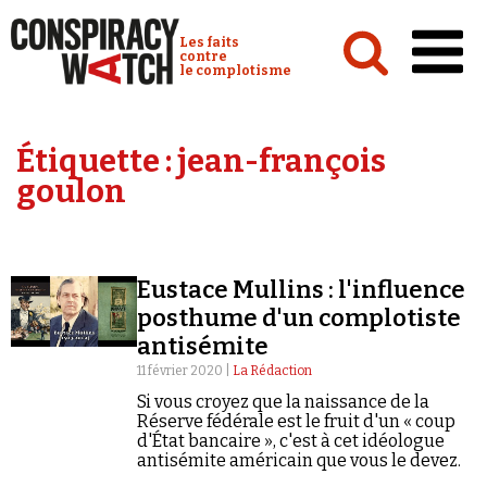
Cookies management panel
Conspiracy Watch :
Les faits
contre
le complotisme
Accueil
Étiquette :
jean-françois
Analyses
goulon
Conspipédia
Vidéos
Eustace Mullins : l'influence
Émissions
posthume d'un complotiste
antisémite
Revues de presse
11 février 2020 |
La Rédaction
Si vous croyez que la naissance de la
Réserve fédérale est le fruit d'un « coup
d'État bancaire », c'est à cet idéologue
antisémite américain que vous le devez.
Newsletter