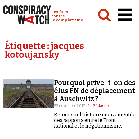
Cookies management panel
Conspiracy Watch :
Les faits
contre
le complotisme
Accueil
Étiquette :
jacques
Analyses
kotoujansky
Conspipédia
Vidéos
Pourquoi prive-t-on des
Émissions
élus FN de déplacement
à Auschwitz ?
Revues de presse
22 novembre 2017 |
La Rédaction
Retour sur l'histoire mouvementée
des rapports entre le Front
national et le négationnisme.
Newsletter