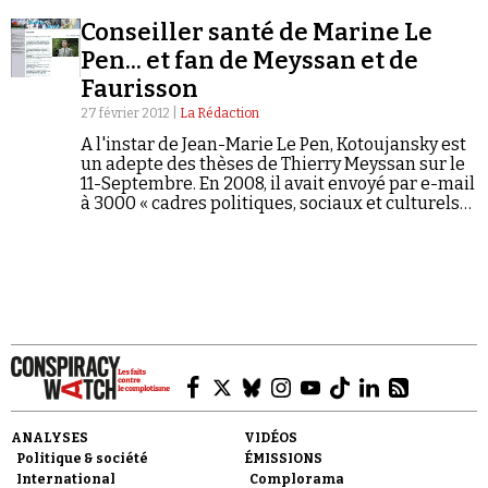
Conseiller santé de Marine Le
Pen... et fan de Meyssan et de
Faurisson
27 février 2012 |
La Rédaction
A l'instar de Jean-Marie Le Pen, Kotoujansky est
Faire un don
un adepte des thèses de Thierry Meyssan sur le
11-Septembre. En 2008, il avait envoyé par e-mail
à 3000 « cadres politiques, sociaux et culturels
de la France » une longue lettre ouverte
développant la thèse d'un « complot intérieur »
et renvoyant au site conspirationniste
ReOpen911.
Demander à Vera
ANALYSES
VIDÉOS
Politique & société
ÉMISSIONS
International
Complorama