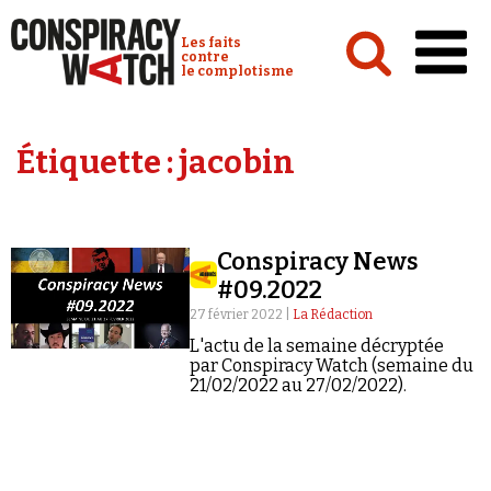
Cookies management panel
Conspiracy Watch :
Les faits
contre
le complotisme
Accueil
Étiquette :
jacobin
Analyses
Conspipédia
Conspiracy News
Vidéos
#09.2022
Émissions
27 février 2022 |
La Rédaction
L'actu de la semaine décryptée
Revues de presse
par Conspiracy Watch (semaine du
21/02/2022 au 27/02/2022).
Newsletter