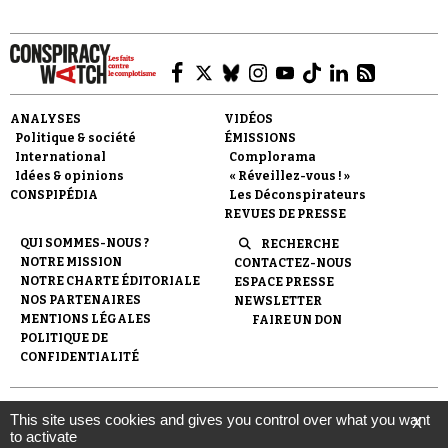
ANALYSES
VIDÉOS
Politique & société
ÉMISSIONS
Faire un don
International
Complorama
Idées & opinions
« Réveillez-vous ! »
CONSPIPÉDIA
Les Déconspirateurs
REVUES DE PRESSE
QUI SOMMES-NOUS ?
RECHERCHE
NOTRE MISSION
CONTACTEZ-NOUS
NOTRE CHARTE ÉDITORIALE
ESPACE PRESSE
Demander à Vera
NOS PARTENAIRES
NEWSLETTER
MENTIONS LÉGALES
FAIRE UN DON
POLITIQUE DE
CONFIDENTIALITÉ
© 2007-
2026
Conspiracy Watch
| Une réalisation de
This site uses cookies and gives you control over what you want
X
l'Observatoire du conspirationnisme (association loi de 1901) avec
to activate
le soutien de la Fondation pour la Mémoire de la Shoah.