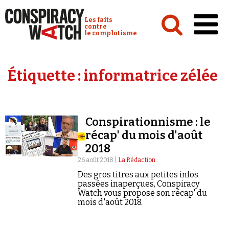
Cookies management panel
Conspiracy Watch :
Les faits
contre
le complotisme
Accueil
Étiquette :
informatrice zélée
Analyses
Conspipédia
Conspirationnisme : le
Vidéos
récap' du mois d'août
Émissions
2018
26 août 2018 |
La Rédaction
Revues de presse
Des gros titres aux petites infos
passées inaperçues, Conspiracy
Watch vous propose son récap' du
mois d'août 2018.
Newsletter