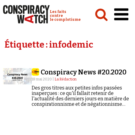
Cookies management panel
Conspiracy Watch :
Les faits
contre
le complotisme
Accueil
Étiquette :
infodemic
Analyses
Conspipédia
Conspiracy News #20.2020
Vidéos
18 mai 2020 |
La Rédaction
Émissions
Des gros titres aux petites infos passées
inaperçues : ce qu'il fallait retenir de
Revues de presse
l'actualité des derniers jours en matière de
conspirationnisme et de négationnisme
(semaine du 11/05/2020 au 17/05/2020).
Newsletter