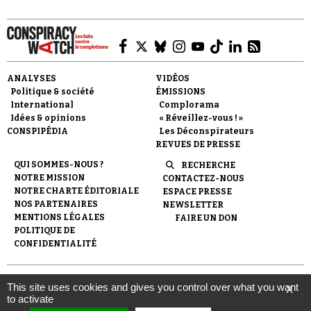
ANALYSES
VIDÉOS
Politique & société
ÉMISSIONS
Faire un don
International
Complorama
Idées & opinions
« Réveillez-vous ! »
CONSPIPÉDIA
Les Déconspirateurs
REVUES DE PRESSE
QUI SOMMES-NOUS ?
RECHERCHE
NOTRE MISSION
CONTACTEZ-NOUS
NOTRE CHARTE ÉDITORIALE
ESPACE PRESSE
NOS PARTENAIRES
NEWSLETTER
Demander à Vera
MENTIONS LÉGALES
FAIRE UN DON
POLITIQUE DE
CONFIDENTIALITÉ
© 2007-
2026
Conspiracy Watch
| Une réalisation de
This site uses cookies and gives you control over what you want
X
l'Observatoire du conspirationnisme (association loi de 1901) avec
to activate
le soutien de la Fondation pour la Mémoire de la Shoah.