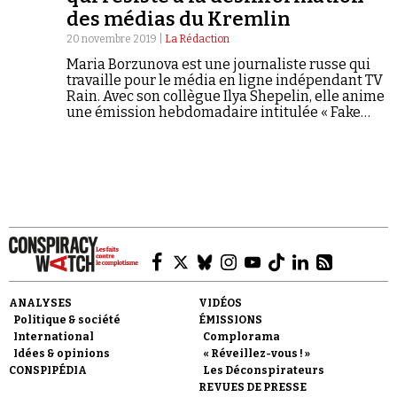
des médias du Kremlin
20 novembre 2019 |
La Rédaction
Maria Borzunova est une journaliste russe qui
travaille pour le média en ligne indépendant TV
Rain. Avec son collègue Ilya Shepelin, elle anime
une émission hebdomadaire intitulée « Fake
Faire un don
News », qui décrit et déconstruit la
désinformation diffusée par les principales
chaînes de télévision nationales, contrôlées par
l'État.
Demander à Vera
ANALYSES
VIDÉOS
Politique & société
ÉMISSIONS
International
Complorama
Idées & opinions
« Réveillez-vous ! »
CONSPIPÉDIA
Les Déconspirateurs
REVUES DE PRESSE