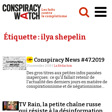
Cookies management panel
Conspiracy Watch :
Les faits
contre
le complotisme
Accueil
Étiquette :
ilya shepelin
Analyses
Conspipédia
Conspiracy News #47.2019
Vidéos
25 novembre 2019 |
La Rédaction
Émissions
Des gros titres aux petites infos passées
inaperçues : ce qu'il fallait retenir de
Revues de presse
l'actualité des derniers jours en matière de
conspirationnisme et de négationnisme
(semaine du 18/11/2019 au 24/11/2019).
TV Rain, la petite chaîne russe
Newsletter
qui résiste à la désinformation