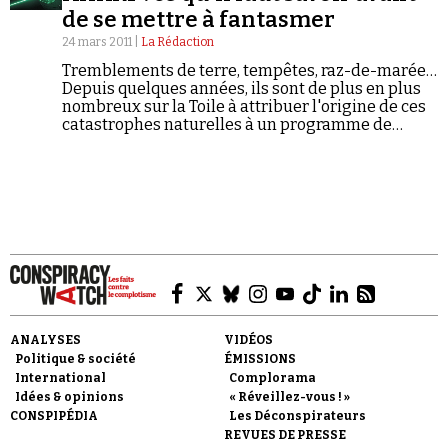
de se mettre à fantasmer
24 mars 2011 |
La Rédaction
Tremblements de terre, tempêtes, raz-de-marée…
Depuis quelques années, ils sont de plus en plus
nombreux sur la Toile à attribuer l'origine de ces
catastrophes naturelles à un programme de
recherche américain : HAARP. Qu'y a-t-il vraiment
Faire un don
derrière cet acronyme de cinq lettres ? Qui sont
ses détracteurs ? Et comment le Parlement
européen en est-il arrivé à se faire l'écho des
thèses les plus extrémistes sur HAARP ?
Demander à Vera
ANALYSES
VIDÉOS
Politique & société
ÉMISSIONS
International
Complorama
Idées & opinions
« Réveillez-vous ! »
CONSPIPÉDIA
Les Déconspirateurs
REVUES DE PRESSE