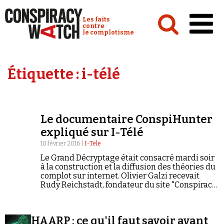
Cookies management panel
Conspiracy Watch :
Les faits
contre
le complotisme
Accueil
Étiquette :
i-télé
Analyses
Conspipédia
Le documentaire ConspiHunter
Vidéos
expliqué sur I-Télé
Émissions
10 février 2016 |
I-Tele
Le Grand Décryptage était consacré mardi soir
Revues de presse
à la construction et la diffusion des théories du
complot sur internet. Olivier Galzi recevait
Rudy Reichstadt, fondateur du site "Conspiracy
Watch" (Observatoire du conspirationnisme), le
journaliste-réalisateur Thomas Huchon qui a
piégé les…
Newsletter
HAARP : ce qu'il faut savoir avant