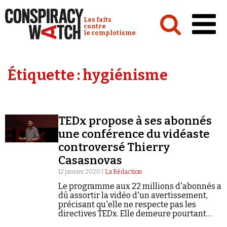
Cookies management panel
Conspiracy Watch :
Les faits
contre
le complotisme
Accueil
Étiquette :
hygiénisme
Analyses
Conspipédia
TEDx propose à ses abonnés
Vidéos
une conférence du vidéaste
Émissions
controversé Thierry
Casasnovas
Revues de presse
12 janvier 2020 |
La Rédaction
Le programme aux 22 millions d'abonnés a
dû assortir la vidéo d'un avertissement,
précisant qu'elle ne respecte pas les
directives TEDx. Elle demeure pourtant
Newsletter
toujours en ligne.