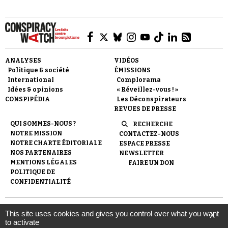
ANALYSES
VIDÉOS
Politique & société
ÉMISSIONS
Faire un don
International
Complorama
Idées & opinions
« Réveillez-vous ! »
CONSPIPÉDIA
Les Déconspirateurs
REVUES DE PRESSE
QUI SOMMES-NOUS ?
RECHERCHE
NOTRE MISSION
CONTACTEZ-NOUS
NOTRE CHARTE ÉDITORIALE
ESPACE PRESSE
Demander à Vera
NOS PARTENAIRES
NEWSLETTER
MENTIONS LÉGALES
FAIRE UN DON
POLITIQUE DE
CONFIDENTIALITÉ
© 2007-
2026
Conspiracy Watch
| Une réalisation de
This site uses cookies and gives you control over what you want
X
l'Observatoire du conspirationnisme (association loi de 1901) avec
to activate
le soutien de la Fondation pour la Mémoire de la Shoah.