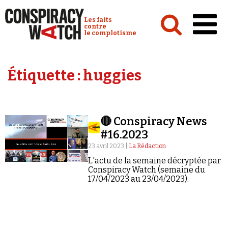
Cookies management panel
Conspiracy Watch :
Les faits
contre
le complotisme
Accueil
Étiquette :
huggies
Analyses
Conspipédia
🔴 Conspiracy News
Vidéos
#16.2023
Émissions
23 avril 2023 |
La Rédaction
L'actu de la semaine décryptée par
Revues de presse
Conspiracy Watch (semaine du
17/04/2023 au 23/04/2023).
Newsletter