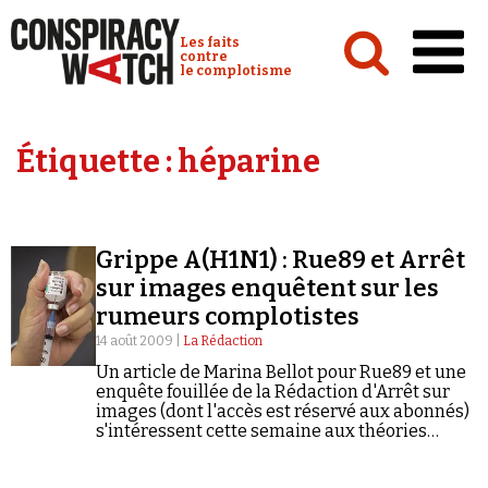
Cookies management panel
Conspiracy Watch :
Les faits
contre
le complotisme
Accueil
Étiquette :
héparine
Analyses
Conspipédia
Grippe A(H1N1) : Rue89 et Arrêt
Vidéos
sur images enquêtent sur les
Émissions
rumeurs complotistes
14 août 2009 |
La Rédaction
Revues de presse
Un article de Marina Bellot pour Rue89 et une
enquête fouillée de la Rédaction d'Arrêt sur
images (dont l'accès est réservé aux abonnés)
s'intéressent cette semaine aux théories
complotistes que suscite l'épidémie de grippe
A. On y apprend comment une…
Newsletter