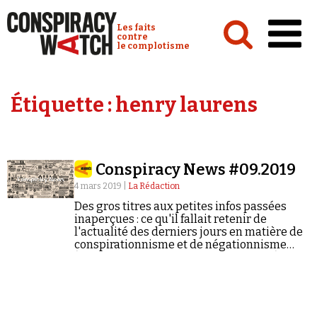
Cookies management panel
Conspiracy Watch :
Les faits
contre
le complotisme
Accueil
Étiquette :
henry laurens
Analyses
Conspipédia
Conspiracy News #09.2019
Vidéos
4 mars 2019 |
La Rédaction
Émissions
Des gros titres aux petites infos passées
inaperçues : ce qu'il fallait retenir de
Revues de presse
l'actualité des derniers jours en matière de
conspirationnisme et de négationnisme
(semaine du 25/02/2019 au 03/03/2019).
Newsletter