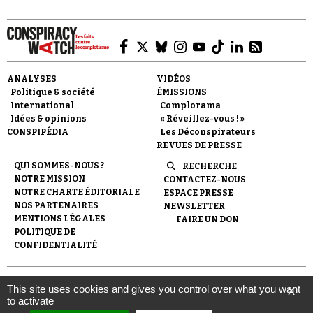
ANALYSES
VIDÉOS
Politique & société
ÉMISSIONS
Faire un don
International
Complorama
Idées & opinions
« Réveillez-vous ! »
CONSPIPÉDIA
Les Déconspirateurs
REVUES DE PRESSE
QUI SOMMES-NOUS ?
RECHERCHE
NOTRE MISSION
CONTACTEZ-NOUS
NOTRE CHARTE ÉDITORIALE
ESPACE PRESSE
NOS PARTENAIRES
NEWSLETTER
Demander à Vera
MENTIONS LÉGALES
FAIRE UN DON
POLITIQUE DE
CONFIDENTIALITÉ
© 2007-
2026
Conspiracy Watch
| Une réalisation de
This site uses cookies and gives you control over what you want
X
l'Observatoire du conspirationnisme (association loi de 1901) avec
to activate
le soutien de la Fondation pour la Mémoire de la Shoah.