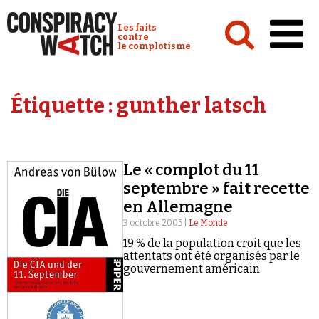
Cookies management panel
Conspiracy Watch :
Les faits
contre
le complotisme
Accueil
Étiquette :
gunther latsch
Analyses
Conspipédia
Le « complot du 11
Vidéos
septembre » fait recette
Émissions
en Allemagne
3 octobre 2005 |
Le Monde
Revues de presse
19 % de la population croit que les
attentats ont été organisés par le
gouvernement américain.
Newsletter