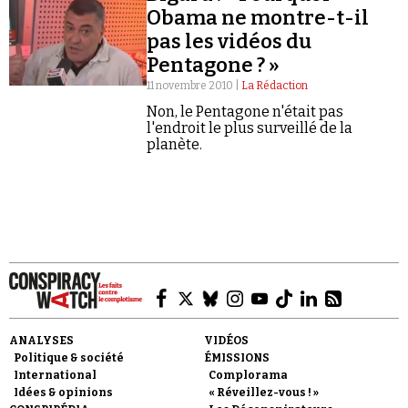
avion ne se serait écrasé sur le Pentagone. La CIA
Obama ne montre-t-il
aurait placé des explosifs dans les tours jumelles. Le
pas les vidéos du
vol 93 aurait été abattu par l'armée américaine. Le
complotisme avait longtemps été réservé à des
Pentagone ? »
franges marginales de la population. Avec le 11
11 novembre 2010 |
La Rédaction
septembre, il est devenu mainstream. Au travers de 5
épisodes et en compagnie de Rudy Reichstadt,
Non, le Pentagone n'était pas
directeur de Conspiracy Watch, nous remontons le fil
l'endroit le plus surveillé de la
Faire un don
de cette bascule.
planète.
Demander à Vera
ANALYSES
VIDÉOS
Politique & société
ÉMISSIONS
International
Complorama
Idées & opinions
« Réveillez-vous ! »