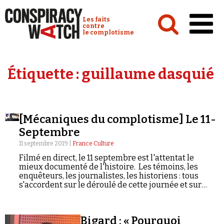
Cookies management panel
Conspiracy Watch :
Les faits
contre
le complotisme
Accueil
Étiquette :
guillaume dasquié
Analyses
Conspipédia
[Mécaniques du complotisme] Le 11-
Vidéos
Septembre
Émissions
11 septembre 2019 |
France Culture
Filmé en direct, le 11 septembre est l'attentat le
Revues de presse
mieux documenté de l'histoire. Les témoins, les
enquêteurs, les journalistes, les historiens : tous
s'accordent sur le déroulé de cette journée et sur
l'identité des responsables. Pourtant, une partie du
public doute. La « version officielle », comme certains
l'appellent, serait pleine d'incohérences. Le 11
Newsletter
Bigard : « Pourquoi
septembre ne serait pas un attentat islamiste. Aucun