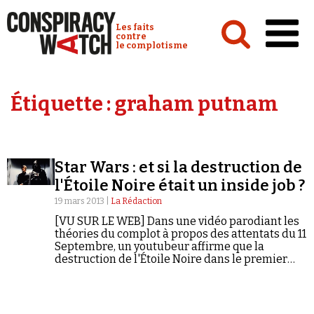
Cookies management panel
Conspiracy Watch :
Les faits
contre
le complotisme
Accueil
Étiquette :
graham putnam
Analyses
Conspipédia
Star Wars : et si la destruction de
Vidéos
l'Étoile Noire était un inside job ?
Émissions
19 mars 2013 |
La Rédaction
[VU SUR LE WEB] Dans une vidéo parodiant les
Revues de presse
théories du complot à propos des attentats du 11
Septembre, un youtubeur affirme que la
destruction de l'Étoile Noire dans le premier
volet de la saga Star Wars serait un coup monté
orchestré par Dark Vador et ses deux enfants
Luke Skywalker et Leia Organa...
Newsletter