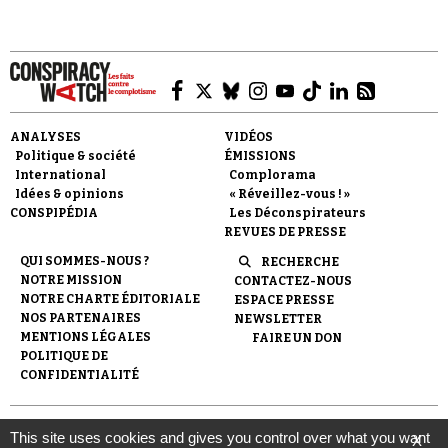
ANALYSES
VIDÉOS
Faire un don
Politique & société
ÉMISSIONS
International
Complorama
Idées & opinions
« Réveillez-vous ! »
CONSPIPÉDIA
Les Déconspirateurs
REVUES DE PRESSE
QUI SOMMES-NOUS ?
RECHERCHE
NOTRE MISSION
CONTACTEZ-NOUS
Demander à Vera
NOTRE CHARTE ÉDITORIALE
ESPACE PRESSE
NOS PARTENAIRES
NEWSLETTER
MENTIONS LÉGALES
FAIRE UN DON
POLITIQUE DE
CONFIDENTIALITÉ
© 2007-
2026
Conspiracy Watch
| Une réalisation de
This site uses cookies and gives you control over what you want
X
l'Observatoire du conspirationnisme (association loi de 1901) avec