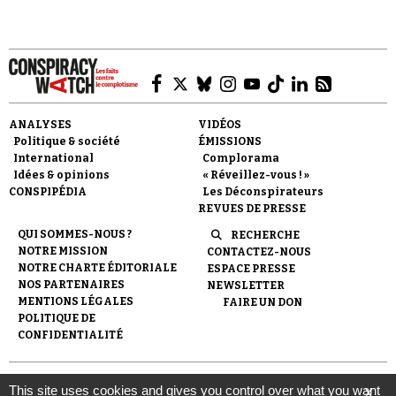
Faire un don
ANALYSES
VIDÉOS
Politique & société
ÉMISSIONS
International
Complorama
Idées & opinions
« Réveillez-vous ! »
CONSPIPÉDIA
Les Déconspirateurs
REVUES DE PRESSE
QUI SOMMES-NOUS ?
RECHERCHE
NOTRE MISSION
CONTACTEZ-NOUS
Demander à Vera
NOTRE CHARTE ÉDITORIALE
ESPACE PRESSE
NOS PARTENAIRES
NEWSLETTER
MENTIONS LÉGALES
FAIRE UN DON
POLITIQUE DE
CONFIDENTIALITÉ
© 2007-
2026
Conspiracy Watch
| Une réalisation de
This site uses cookies and gives you control over what you want
X