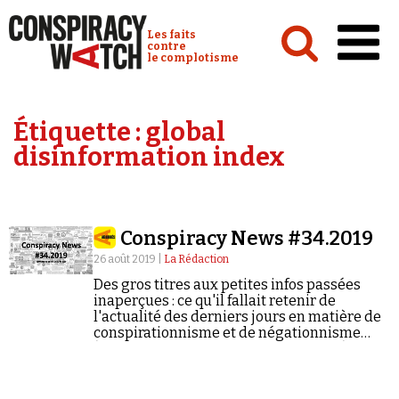
Cookies management panel
Conspiracy Watch :
Les faits
contre
le complotisme
Accueil
Étiquette :
global
Analyses
disinformation index
Conspipédia
Vidéos
Conspiracy News #34.2019
Émissions
26 août 2019 |
La Rédaction
Revues de presse
Des gros titres aux petites infos passées
inaperçues : ce qu'il fallait retenir de
l'actualité des derniers jours en matière de
conspirationnisme et de négationnisme
(semaine du 19/08/2019 au 25/08/2019).
Newsletter