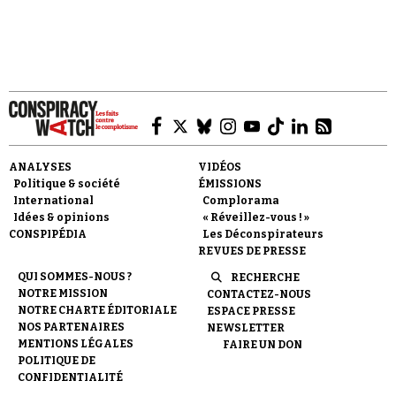
éléments d'extrême droite, communiant dans
des théories du complot à caractère antisémite.
Faire un don
ANALYSES
VIDÉOS
Politique & société
ÉMISSIONS
International
Complorama
Idées & opinions
« Réveillez-vous ! »
CONSPIPÉDIA
Les Déconspirateurs
REVUES DE PRESSE
Demander à Vera
QUI SOMMES-NOUS ?
RECHERCHE
NOTRE MISSION
CONTACTEZ-NOUS
NOTRE CHARTE ÉDITORIALE
ESPACE PRESSE
NOS PARTENAIRES
NEWSLETTER
MENTIONS LÉGALES
FAIRE UN DON
POLITIQUE DE
CONFIDENTIALITÉ