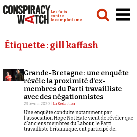
Cookies management panel
Conspiracy Watch :
Les faits
contre
le complotisme
Accueil
Étiquette :
gill kaffash
Analyses
Conspipédia
Grande-Bretagne : une enquête
Vidéos
révèle la proximité d'ex-
Émissions
membres du Parti travailliste
avec des négationnistes
Revues de presse
23 février 2020 |
La Rédaction
Une enquête conduite notamment par
l'association Hope Not Hate vient de révéler que
d'anciens membres du Labour, le Parti
travailliste britannique, ont participé de
Newsletter
manière régulière à des rencontres avec des