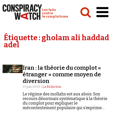
Cookies management panel
Conspiracy Watch :
Les faits
contre
le complotisme
Accueil
Étiquette :
gholam ali haddad
Analyses
adel
Conspipédia
Vidéos
Iran : la théorie du complot «
Émissions
étranger » comme moyen de
diversion
Revues de presse
23 juin 2009 |
La Rédaction
Le régime des mollahs est aux abois. Son
recours désormais systématique à la théorie
du complot pour expliquer le
mécontentement populaire qui s’exprime
Newsletter
dans la rue suite à l'élection présidentielle