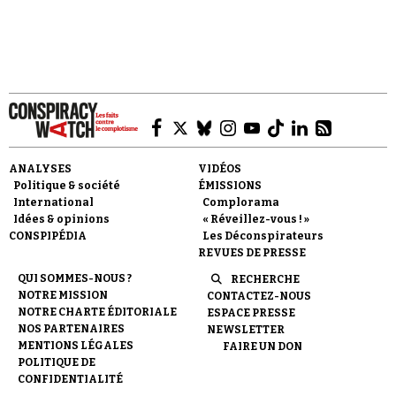
contestée du 12 juin, suffit à convaincre que le
clan…
Faire un don
ANALYSES
VIDÉOS
Politique & société
ÉMISSIONS
International
Complorama
Idées & opinions
« Réveillez-vous ! »
CONSPIPÉDIA
Les Déconspirateurs
REVUES DE PRESSE
Demander à Vera
QUI SOMMES-NOUS ?
RECHERCHE
NOTRE MISSION
CONTACTEZ-NOUS
NOTRE CHARTE ÉDITORIALE
ESPACE PRESSE
NOS PARTENAIRES
NEWSLETTER
MENTIONS LÉGALES
FAIRE UN DON
POLITIQUE DE
CONFIDENTIALITÉ