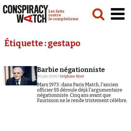
Cookies management panel
Conspiracy Watch :
Les faits
contre
le complotisme
Accueil
Étiquette :
gestapo
Analyses
Conspipédia
Barbie négationniste
Vidéos
30 juin 2026 |
Stéphane Nivet
Émissions
Mars 1973 : dans Paris Match, l'ancien
officier SS déroule déjà l'argumentaire
Revues de presse
négationniste. Cinq ans avant que
Faurisson ne le rende tristement célèbre.
Newsletter