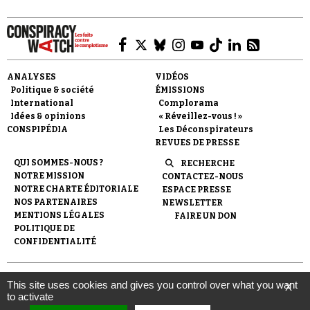
ANALYSES
VIDÉOS
Politique & société
ÉMISSIONS
Faire un don
International
Complorama
Idées & opinions
« Réveillez-vous ! »
CONSPIPÉDIA
Les Déconspirateurs
REVUES DE PRESSE
QUI SOMMES-NOUS ?
RECHERCHE
NOTRE MISSION
CONTACTEZ-NOUS
NOTRE CHARTE ÉDITORIALE
ESPACE PRESSE
NOS PARTENAIRES
NEWSLETTER
Demander à Vera
MENTIONS LÉGALES
FAIRE UN DON
POLITIQUE DE
CONFIDENTIALITÉ
© 2007-
2026
Conspiracy Watch
| Une réalisation de
This site uses cookies and gives you control over what you want
X
l'Observatoire du conspirationnisme (association loi de 1901) avec
to activate
le soutien de la Fondation pour la Mémoire de la Shoah.