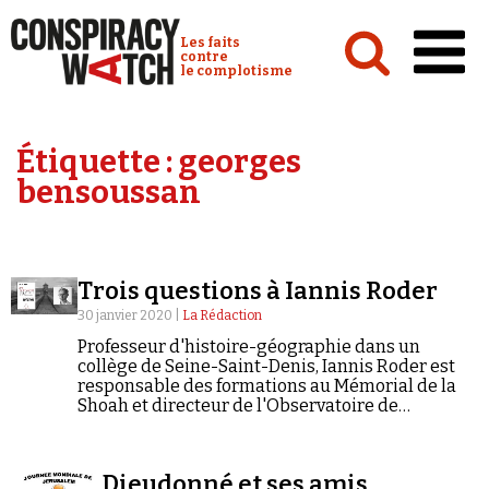
Cookies management panel
Conspiracy Watch :
Les faits
contre
le complotisme
Accueil
Étiquette :
georges
Analyses
bensoussan
Conspipédia
Vidéos
Trois questions à Iannis Roder
Émissions
30 janvier 2020 |
La Rédaction
Revues de presse
Professeur d'histoire-géographie dans un
collège de Seine-Saint-Denis, Iannis Roder est
responsable des formations au Mémorial de la
Shoah et directeur de l'Observatoire de
l'éducation de la Fondation Jean-Jaurès*. Il vient
de publier Sortir de l'ère victimaire. Pour une
nouvelle approche de la Shoah et des crimes de
Newsletter
Dieudonné et ses amis
masse (éd. Odile Jacob, 2020).