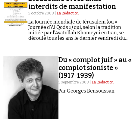
interdits de manifestation
3 octobre 2008 |
La Rédaction
La Journée mondiale de Jérusalem (ou «
Journée d’Al Qods ») qui, selon la tradition
initiée par l’Ayatollah Khomeyni en Iran, se
déroule tous les ans le dernier vendredi du
Faire un don
mois de ramadan, devait cette année avoir
une édition parisienne…
Du « complot juif » au «
complot sioniste »
(1917-1939)
3 septembre 2008 |
La Rédaction
Demander à Vera
Par Georges Bensoussan