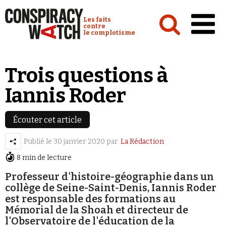
Cookies management panel
Conspiracy Watch :
Les faits
contre
le complotisme
Accueil
Trois questions à
Analyses
Iannis Roder
Conspipédia
Vidéos
Écouter cet article
Émissions
Publié le
30 janvier 2020
par
La Rédaction
8 min de lecture
Revues de presse
Professeur d'histoire-géographie dans un
collège de Seine-Saint-Denis, Iannis Roder
Newsletter
est responsable des formations au
Faire un don
Mémorial de la Shoah et directeur de
Demander à Vera
l'Observatoire de l'éducation de la