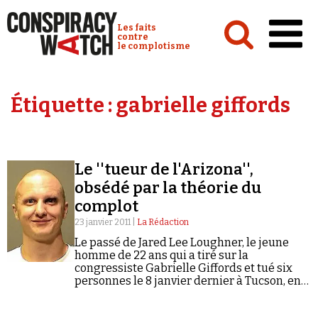
Cookies management panel
Conspiracy Watch :
Les faits
contre
le complotisme
Accueil
Étiquette :
gabrielle giffords
Analyses
Conspipédia
Le ''tueur de l'Arizona'',
Vidéos
obsédé par la théorie du
Émissions
complot
23 janvier 2011 |
La Rédaction
Revues de presse
Le passé de Jared Lee Loughner, le jeune
homme de 22 ans qui a tiré sur la
congressiste Gabrielle Giffords et tué six
personnes le 8 janvier dernier à Tucson, en
Arizona, a été passé au peigne fin par les…
Newsletter