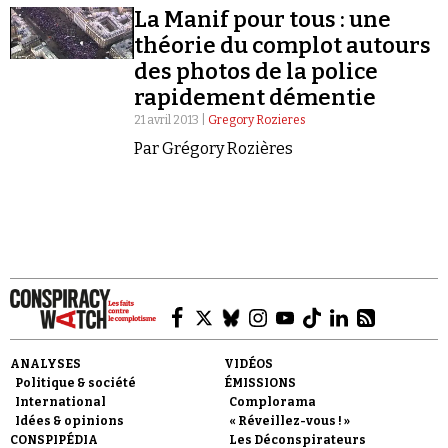
Belghoul.
La Manif pour tous : une
théorie du complot autours
des photos de la police
rapidement démentie
21 avril 2013 |
Gregory Rozieres
Faire un don
Par Grégory Rozières
Demander à Vera
ANALYSES
VIDÉOS
Politique & société
ÉMISSIONS
International
Complorama
Idées & opinions
« Réveillez-vous ! »
CONSPIPÉDIA
Les Déconspirateurs