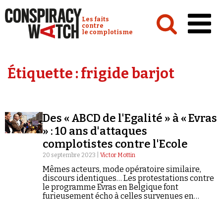
Cookies management panel
Conspiracy Watch :
Les faits
contre
le complotisme
Accueil
Étiquette :
frigide barjot
Analyses
Conspipédia
Des « ABCD de l'Egalité » à « Evras
Vidéos
» : 10 ans d'attaques
Émissions
complotistes contre l'Ecole
20 septembre 2023 |
Victor Mottin
Revues de presse
Mêmes acteurs, mode opératoire similaire,
discours identiques… Les protestations contre
le programme Evras en Belgique font
furieusement écho à celles survenues en
France lors des Journées de retrait de l'école,
un mouvement initié par la militante Farida
Newsletter