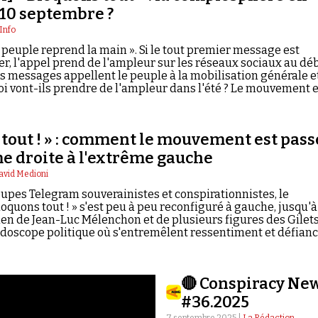
10 septembre ?
Info
e peuple reprend la main ». Si le tout premier message est
r, l'appel prend de l'ampleur sur les réseaux sociaux au dé
es messages appellent le peuple à la mobilisation générale e
oi vont-ils prendre de l'ampleur dans l'été ? Le mouvement e
plosphère est-elle en embuscade ? C'est le sujet de nouveau
ama.
 tout ! » : comment le mouvement est pass
me droite à l'extrême gauche
avid Medioni
upes Telegram souverainistes et conspirationnistes, le
quons tout ! » s'est peu à peu reconfiguré à gauche, jusqu'à
tien de Jean-Luc Mélenchon et de plusieurs figures des Gilet
idoscope politique où s'entremêlent ressentiment et défianc
sse politique.
🔴 Conspiracy Ne
#36.2025
7 septembre 2025 |
La Rédaction