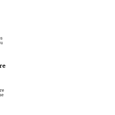
es
ou
re
ire
ue