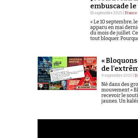
embuscade le 
10 septembre 2025 |
France 
« Le 10 septembre, l
apparu en mai dernie
du mois de juillet. C
tout bloquer. Pourqu
il politique, la com
numéro de Complor
« Bloquons
de l'extrê
9 septembre 2025 |
D
Né dans des gro
mouvement « Blo
recevoir le sou
jaunes. Un kalé
l'égard de la cla