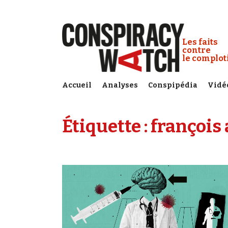
Cookies management panel
Conspiracy
Les faits
contre
le complo
Accueil
Analyses
Conspipédia
Vidé
Étiquette :
françois