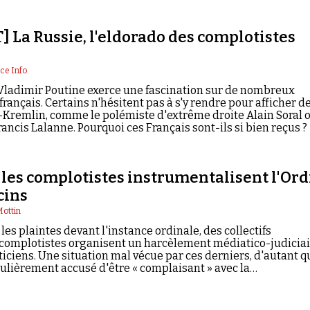
 La Russie, l'eldorado des complotistes
ce Info
Vladimir Poutine exerce une fascination sur de nombreux
rançais. Certains n'hésitent pas à s'y rendre pour afficher d
-Kremlin, comme le polémiste d'extrême droite Alain Soral 
ancis Lalanne. Pourquoi ces Français sont-ils si bien reçus ?
es complotistes instrumentalisent l'Ord
cins
Mottin
les plaintes devant l'instance ordinale, des collectifs
 complotistes organisent un harcèlement médiatico-judicia
ticiens. Une situation mal vécue par ces derniers, d'autant q
gulièrement accusé d'être « complaisant » avec la
 Enquête.