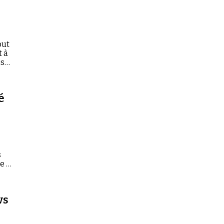
but
t à
st-
é
s
e à
ws