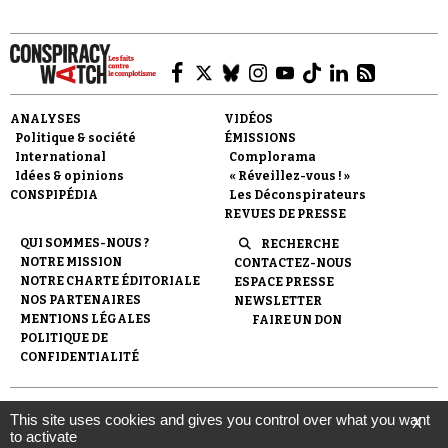
ANALYSES
VIDÉOS
Politique & société
ÉMISSIONS
Faire un don
International
Complorama
Idées & opinions
« Réveillez-vous ! »
CONSPIPÉDIA
Les Déconspirateurs
REVUES DE PRESSE
QUI SOMMES-NOUS ?
RECHERCHE
NOTRE MISSION
CONTACTEZ-NOUS
NOTRE CHARTE ÉDITORIALE
ESPACE PRESSE
Demander à Vera
NOS PARTENAIRES
NEWSLETTER
MENTIONS LÉGALES
FAIRE UN DON
POLITIQUE DE
CONFIDENTIALITÉ
© 2007-
2026
Conspiracy Watch
| Une réalisation de
This site uses cookies and gives you control over what you want
X
l'Observatoire du conspirationnisme (association loi de 1901) avec
to activate
le soutien de la Fondation pour la Mémoire de la Shoah.