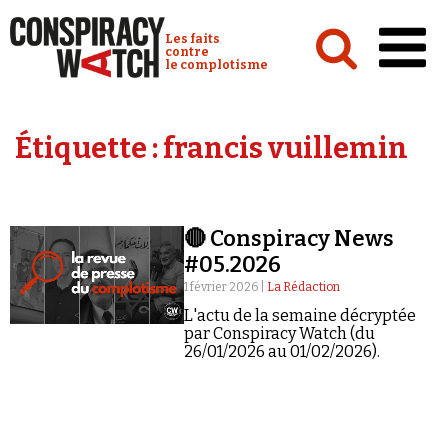
Cookies management panel
Conspiracy Watch :
Les faits
contre
le complotisme
Accueil
Étiquette :
francis vuillemin
Analyses
Conspipédia
🔴 Conspiracy News
Vidéos
#05.2026
Émissions
1 février 2026 |
La Rédaction
L'actu de la semaine décryptée
Revues de presse
par Conspiracy Watch (du
26/01/2026 au 01/02/2026).
Newsletter